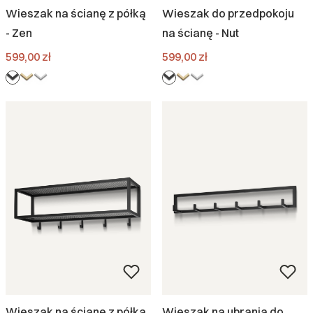
Wieszak na ścianę z półką
Wieszak do przedpokoju
- Zen
na ścianę - Nut
Cena
Cena
599,00 zł
599,00 zł
Wieszak na ścianę z półką
Wieszak na ubrania do