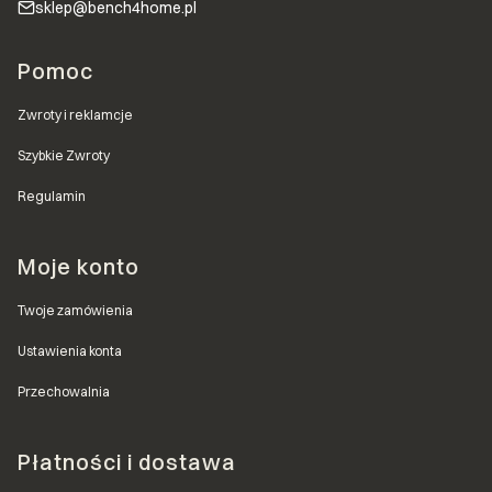
sklep@bench4home.pl
Linki w stopce
Pomoc
Zwroty i reklamcje
Szybkie Zwroty
Regulamin
Moje konto
Twoje zamówienia
Ustawienia konta
Przechowalnia
Płatności i dostawa