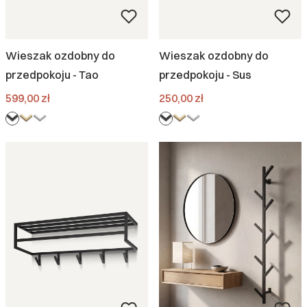
Wieszak ozdobny do
Wieszak ozdobny do
przedpokoju - Tao
przedpokoju - Sus
Cena
Cena
599,00 zł
250,00 zł