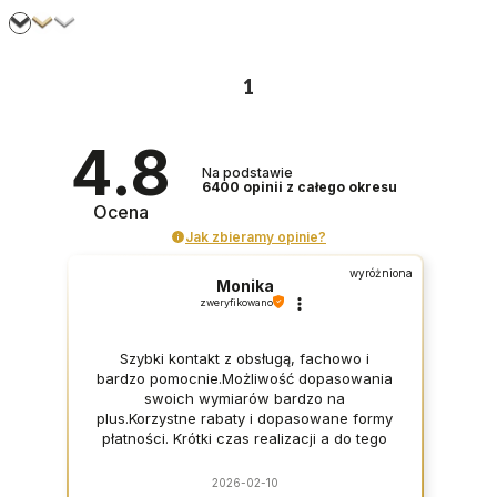
1
4.8
Na podstawie
6400
opinii
z całego okresu
Ocena
Jak zbieramy opinie?
wyróżniona
Monika
zweryfikowano
Szybki kontakt z obsługą, fachowo i
bardzo pomocnie.Możliwość dopasowania
swoich wymiarów bardzo na
plus.Korzystne rabaty i dopasowane formy
płatności. Krótki czas realizacji a do tego
zapakowane perfekcyjnie.Bardzo dobra
jakość produktu, nowoczesny
2026-02-10