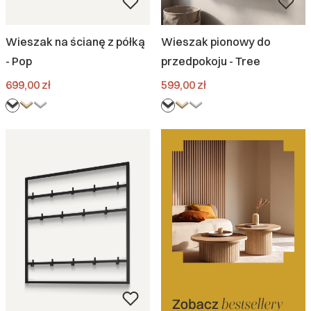
Wieszak na ścianę z półką
Wieszak pionowy do
- Pop
przedpokoju - Tree
Cena
Cena
699,00 zł
599,00 zł