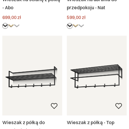
- Abo
przedpokoju - Nat
Cena
Cena
699,00 zł
599,00 zł
Wieszak z półką do
Wieszak z półką - Top