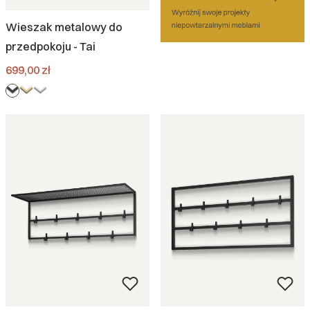
Wieszak metalowy do
przedpokoju - Tai
Cena
699,00 zł