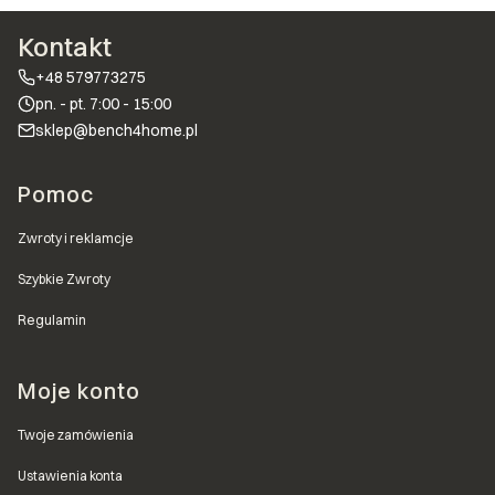
Kontakt
+48 579773275
pn. - pt. 7:00 - 15:00
sklep@bench4home.pl
Linki w stopce
Pomoc
Zwroty i reklamcje
Szybkie Zwroty
Regulamin
Moje konto
Twoje zamówienia
Ustawienia konta