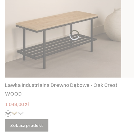
Ławka Industrialna Drewno Dębowe - Oak Crest
WOOD
Cena
1 049,00 zł
Zobacz produkt