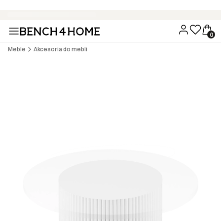
Wygodne zakupy bez dodatkowych kosztów - 15 rat 0% z PayU
Meble
Akcesoria do mebli