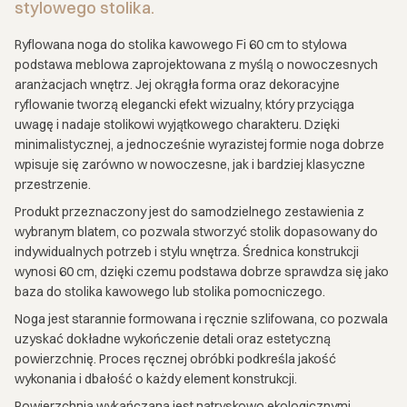
stylowego stolika.
Ryflowana noga do stolika kawowego Fi 60 cm to stylowa
podstawa meblowa zaprojektowana z myślą o nowoczesnych
aranżacjach wnętrz. Jej okrągła forma oraz dekoracyjne
ryflowanie tworzą elegancki efekt wizualny, który przyciąga
uwagę i nadaje stolikowi wyjątkowego charakteru. Dzięki
minimalistycznej, a jednocześnie wyrazistej formie noga dobrze
wpisuje się zarówno w nowoczesne, jak i bardziej klasyczne
przestrzenie.
Produkt przeznaczony jest do samodzielnego zestawienia z
wybranym blatem, co pozwala stworzyć stolik dopasowany do
indywidualnych potrzeb i stylu wnętrza. Średnica konstrukcji
wynosi 60 cm, dzięki czemu podstawa dobrze sprawdza się jako
baza do stolika kawowego lub stolika pomocniczego.
Noga jest starannie formowana i ręcznie szlifowana, co pozwala
uzyskać dokładne wykończenie detali oraz estetyczną
powierzchnię. Proces ręcznej obróbki podkreśla jakość
wykonania i dbałość o każdy element konstrukcji.
Powierzchnia wykańczana jest natryskowo ekologicznymi