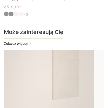
Cena promocyjna
2 519,10 zł
+ 3
Może zainteresują Cię
Zobacz więcej