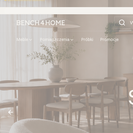
Wygodne zakupy bez dodatkowych kosztów - 15 rat 0%
meble
pomieszczenia
próbki
promocje