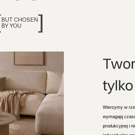
[
]
BUT CHOSEN
BY YOU
Twor
tylko
Wierzymy w rzemi
wymagają czasu 
produkcyjnej i n