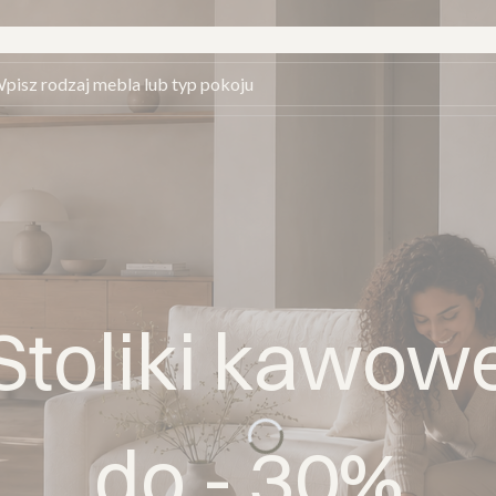
 z PayU
Stoliki kawow
do - 30%