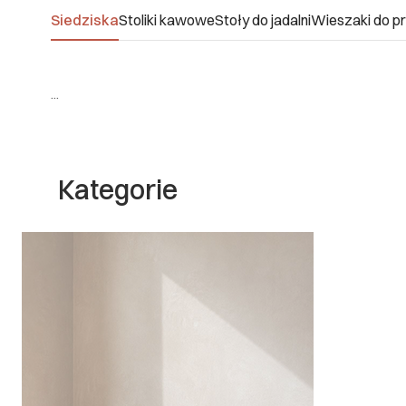
Siedziska
Stoliki kawowe
Stoły do jadalni
Wieszaki do p
...
Kategorie