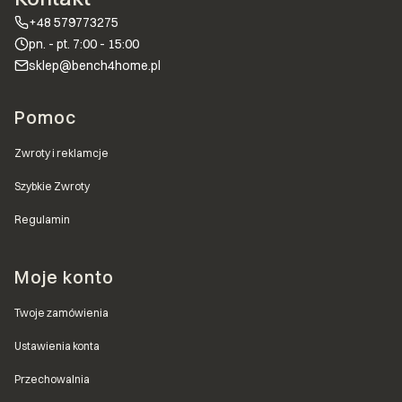
+48 579773275
pn. - pt. 7:00 - 15:00
sklep@bench4home.pl
Linki w stopce
Pomoc
Zwroty i reklamcje
Szybkie Zwroty
Regulamin
Moje konto
Twoje zamówienia
Ustawienia konta
Przechowalnia