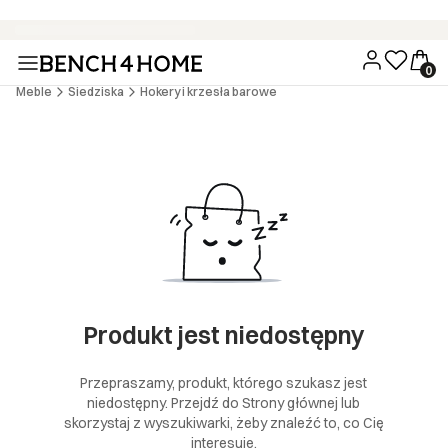
Wygodne zakupy bez dodatkowych kosztów - 15 rat 0% z PayU
Meble
Siedziska
Hokery i krzesła barowe
Produkt jest niedostępny
Przepraszamy, produkt, którego szukasz jest
niedostępny. Przejdź do Strony głównej lub
skorzystaj z wyszukiwarki, żeby znaleźć to, co Cię
interesuje.