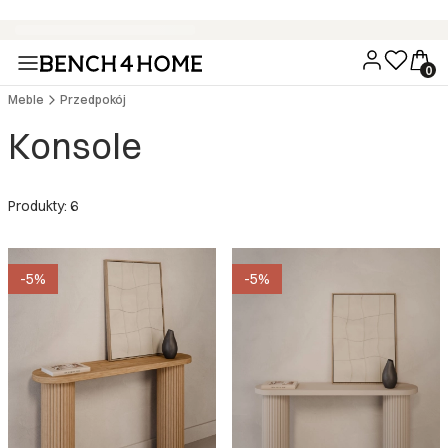
Wygodne zakupy bez dodatkowych kosztów - 15 rat 0% z PayU
Meble
Przedpokój
Konsole
Produkty: 6
-5%
-5%