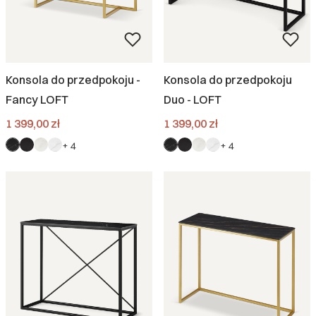
Konsola do przedpokoju -
Konsola do przedpokoju
Fancy LOFT
Duo - LOFT
Cena
Cena
1 399,00 zł
1 399,00 zł
+ 4
+ 4