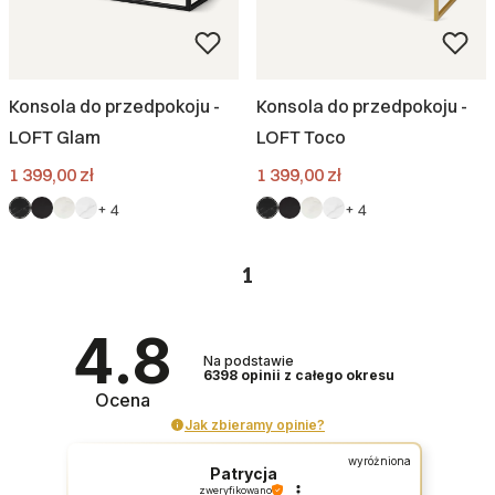
Konsola do przedpokoju -
Konsola do przedpokoju -
LOFT Glam
LOFT Toco
Cena
Cena
1 399,00 zł
1 399,00 zł
+ 4
+ 4
1
4.8
Na podstawie
6398
opinii
z całego okresu
Ocena
Jak zbieramy opinie?
wyróżniona
Patrycja
zweryfikowano