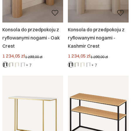
Konsola do przedpokoju z
Konsola do przedpokoju z
ryflowanymi nogami - Oak
ryflowanymi nogami -
Crest
Kashmir Crest
Cena promocyjna
Cena promocyjna
1 234,05 zł
1 234,05 zł
1 299,00 zł
1 299,00 zł
+ 7
+ 7