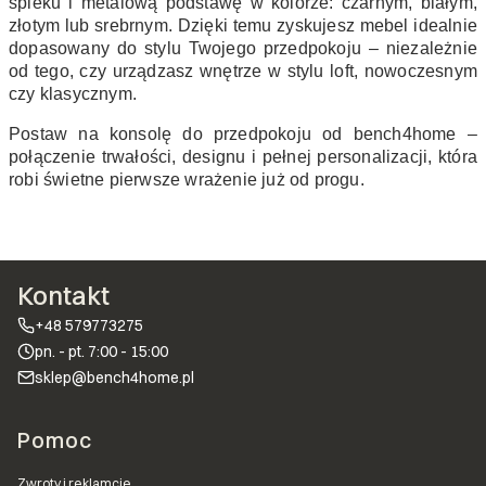
spieku i metalową podstawę w kolorze: czarnym, białym,
złotym lub srebrnym. Dzięki temu zyskujesz mebel idealnie
dopasowany do stylu Twojego przedpokoju – niezależnie
od tego, czy urządzasz wnętrze w stylu loft, nowoczesnym
czy klasycznym.
Postaw na konsolę do przedpokoju od bench4home –
połączenie trwałości, designu i pełnej personalizacji, która
robi świetne pierwsze wrażenie już od progu.
Kontakt
+48 579773275
pn. - pt. 7:00 - 15:00
sklep@bench4home.pl
Linki w stopce
Pomoc
Zwroty i reklamcje