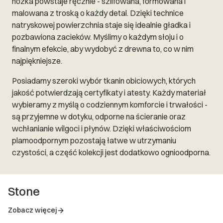
nóżka powstaje ręcznie - szlifowana, formowana i
malowana z troską o każdy detal. Dzięki technice
natryskowej powierzchnia staje się idealnie gładka i
pozbawiona zacieków. Myślimy o każdym słoju i o
finalnym efekcie, aby wydobyć z drewna to, co w nim
najpiękniejsze.
Posiadamy szeroki wybór tkanin obiciowych, których
jakość potwierdzają certyfikaty i atesty. Każdy materiał
wybieramy z myślą o codziennym komforcie i trwałości -
są przyjemne w dotyku, odporne na ścieranie oraz
wchłanianie wilgoci i płynów. Dzięki właściwościom
plamoodpornym pozostają łatwe w utrzymaniu
czystości, a część kolekcji jest dodatkowo ognioodporna.
Stone
Zobacz więcej