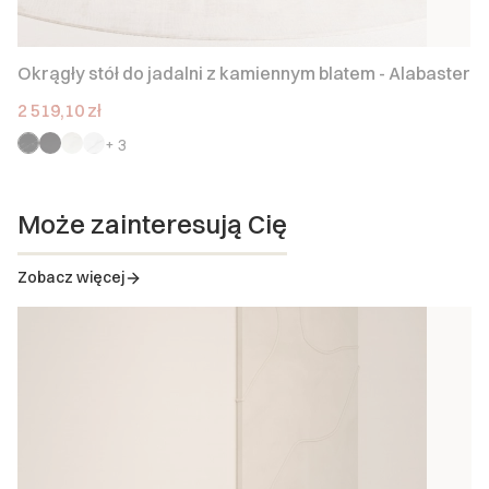
Okrągły stół do jadalni z kamiennym blatem - Alabaster
Cena promocyjna
2 519,10 zł
+ 3
Może zainteresują Cię
Zobacz więcej