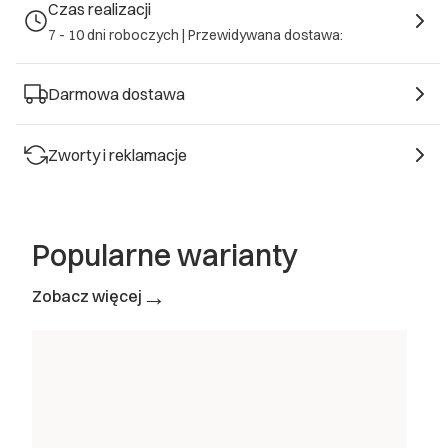
Czas realizacji
*
MODEL NÓG (wysokość nóg)
7 - 10 dni roboczych |
Przewidywana dostawa:
Wybierz
Darmowa dostawa
*
KOLOR NÓG
Wybierz
Zworty i reklamacje
Popularne warianty
→
Zobacz więcej