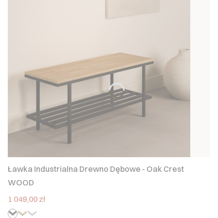
Ławka Industrialna Drewno Dębowe - Oak Crest
WOOD
Cena
1 049,00 zł