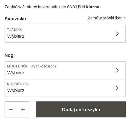
Zapłać w 3 ratach bez odsetek po
66.33 PLN
Klarna
Zamów próbki tkanin
Siedzisko
TKANINA
Wybierz
Nogi
MODEL NÓG (wysokość nóg)
Wybierz
KOLOR NÓG
Wybierz
Poszczególne warianty mogą różnić się ceną
Dodaj do koszyka
*
TKANINA
Wybierz