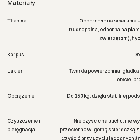
Materiały
Tkanina
Odporność na ścieranie –
trudnopalna, odporna na plam
zwierzętom), hy
Korpus
Dr
Lakier
Twarda powierzchnia, gładka
obicie, p
Obciążenie
Do 150 kg, dzięki stabilnej po
Czyszczenie i
Nie czyścić na sucho, nie w
pielęgnacja
przecierać wilgotną ściereczką z 
Czyścić przy użyciu łagodnych ś