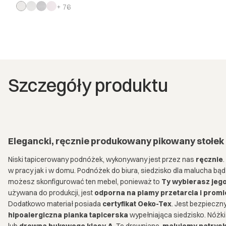
+ 76
Szczegóły produktu
Elegancki, ręcznie produkowany pikowany stołe
Niski tapicerowany podnóżek, wykonywany jest przez nas
ręcznie
w pracy jak i w domu. Podnóżek do biura, siedzisko dla malucha bądź
możesz skonfigurować ten mebel, ponieważ to
Ty wybierasz jeg
używana do produkcji, jest
odporna na plamy przetarcia i prom
Dodatkowo materiał posiada
certyfikat Oeko-Tex
. Jest bezpieczn
hipoalergiczna pianka tapicerska
wypełniająca siedzisko. Nóżki
lub
drewna bukowego klasy A
. Te drewniane,
malujemy natrysk