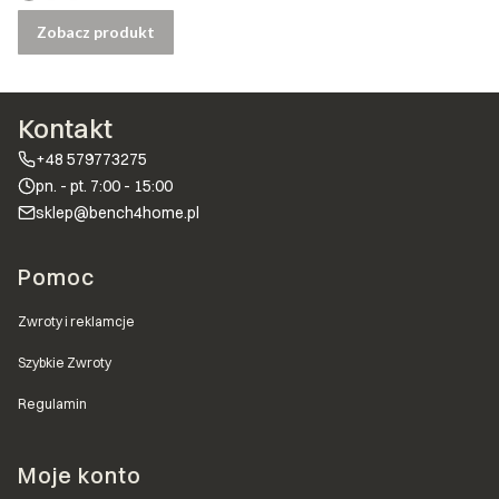
Zobacz produkt
Kontakt
+48 579773275
pn. - pt. 7:00 - 15:00
sklep@bench4home.pl
Linki w stopce
Pomoc
Zwroty i reklamcje
Szybkie Zwroty
Regulamin
Moje konto