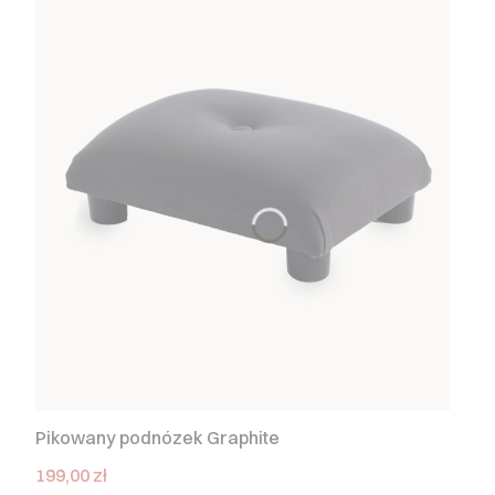
Pikowany podnózek Graphite
Cena
199,00 zł