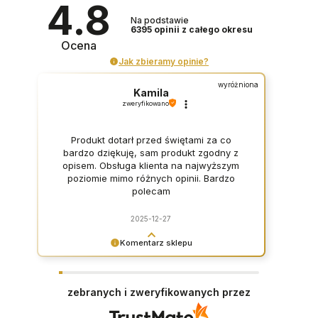
4.8
Na podstawie
6395
opinii
z całego okresu
Ocena
Jak zbieramy opinie?
wyróżniona
Kamila
zweryfikowano
Produkt dotarł przed świętami za co
bardzo dziękuję, sam produkt zgodny z
opisem. Obsługa klienta na najwyższym
poziomie mimo różnych opinii. Bardzo
polecam
2025-12-27
Komentarz sklepu
Dziękujemy za opinię i zapraszamy ponownie <3
zebranych i zweryfikowanych przez