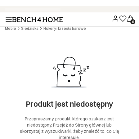
Wygodne zakupy bez dodatkowych kosztów - 15 rat 0% z PayU
Meble
Siedziska
Hokery i krzesła barowe
Produkt jest niedostępny
Przepraszamy, produkt, którego szukasz jest
niedostępny. Przejdź do Strony głównej lub
skorzystaj z wyszukiwarki, żeby znaleźć to, co Cię
interesuje.