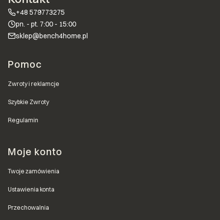
+48 579773275
pn. - pt. 7:00 - 15:00
sklep@bench4home.pl
Linki w stopce
Pomoc
Zwroty i reklamcje
Szybkie Zwroty
Regulamin
Moje konto
Twoje zamówienia
Ustawienia konta
Przechowalnia